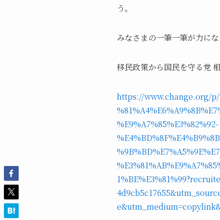
う。
みなさまの一筆一筆が力にな
移民政策から国民を守る党 相築
https://www.change.o
%81%A4%E6%A9%8B%E7
%E9%A7%85%E3%82%92-
%E4%BD%8F%E4%B9%8B
%9B%BD%E7%A5%9E%E7
%E3%81%AB%E9%A7%85
1%BE%E3%81%99?recruiter
4d9cb5c17655&utm_source
e&utm_medium=copylink&u