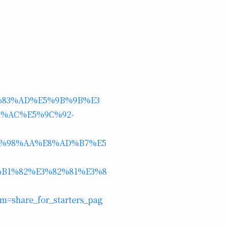
3%83%AD%E5%9B%9B%E3
%AC%E5%9C%92-
9%98%AA%E8%AD%B7%E5
B1%82%E3%82%81%E3%8
-
m=share_for_starters_pag