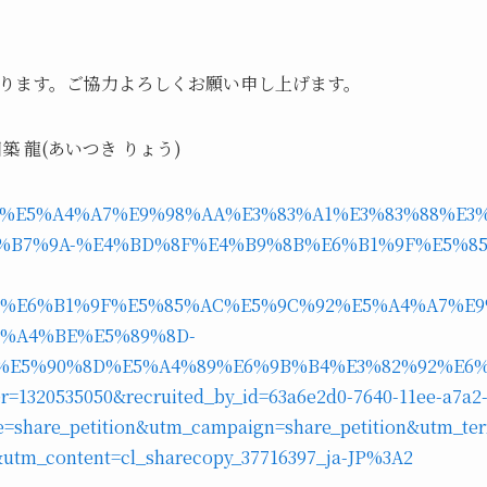
ります。ご協力よろしくお願い申し上げます。
 龍(あいつき りょう)
rg/p/%E5%A4%A7%E9%98%AA%E3%83%A1%E3%83%88%E
%B7%9A-%E4%BD%8F%E4%B9%8B%E6%B1%9F%E5%85
%E6%B1%9F%E5%85%AC%E5%9C%92%E5%A4%A7%E
%A4%BE%E5%89%8D-
%E5%90%8D%E5%A4%89%E6%9B%B4%E3%82%92%E6%
=1320535050&recruited_by_id=63a6e2d0-7640-11ee-a7a2
=share_petition&utm_campaign=share_petition&utm_ter
tm_content=cl_sharecopy_37716397_ja-JP%3A2