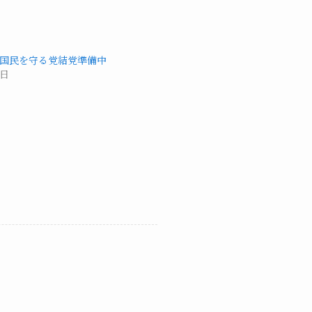
国民を守る党結党準備中
9日